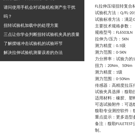
拉伸压缩扭转复合
FL
请问使用手机会对试验机检测产生干扰
试验机方法
：
Q/FL-20
吗？
试验标准方法
：
满足
扭转试验机加载中的处理方案
主要技术规格参数
：
规格型号
：
FL6503LN
三点让你学会判断扭转试验机夹具的质量
拉伸力
压力
：
/
5KN
了解摆锤冲击试验机的试验环节
测力精度
：
级
0.5
解决拉伸试验机测量误差的办法
测力范围
：
0-5KN
力分辨率
：
试验力的
1
扭力
：
、
20Nm
50Nm
测力精度
：
级
1
测力范围
：
0-50Nm
传感器
：
高精度拉压
试验夹具选择
：
馥勒
适用材料
：
橡胶、塑
可选试验附件
：
可选
馥勒专业测控软件
：
重点提示
：
更多选型
备注：馥勒
FULETEST
制。