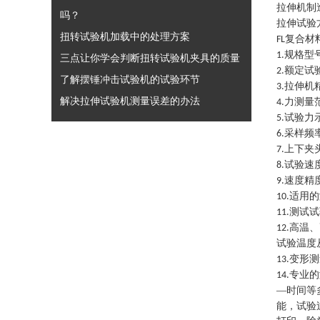
拉伸机制
吗？
拉伸试验
扭转试验机加载中的处理方案
复合材
FL
规格型
1.
三点让你学会判断扭转试验机夹具的质量
额定试
2.
了解摆锤冲击试验机的试验环节
拉伸机
3.
解决拉伸试验机测量误差的办法
力测量
4.
试验力
5.
采样频
6.
上下夹
7.
试验速
8.
速度精
9.
适用的
10.
测试试
11.
高温、
12.
试验温度
变形测
13.
专业的
14.
—时间等
能，试验