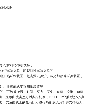
试验标准
；
复合材料拉伸测试等
；
剪切试验夹具、断裂韧性试验夹具等
；
速加热试验装置、超高温试验炉、激光加热等试验装置，
计、非接触式变形测量装置等
；
等，可选择变形
—时间、应力—应变、负荷—变形、负荷
换，显示曲线类型可以实时切换，
*的曲线分析功
FULETEST
比，试验曲线上的任意段可进行局部放大分析并支持放大、