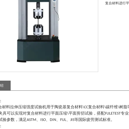
复合材料进行
绍
：
合材料拉伸压缩强度试验机
用于陶瓷基复合材料
复合材料
碳纤维
树脂
\CC
\
\
夹具可以实现对复合材料进行平面压缩
平面剪切试验
搭配
专业
\
，
FULETEST
试验参数，满足
、
、
、
、
等国际疲劳测试标准。
ASTM
ISO
DIN
FUL
JIS
：