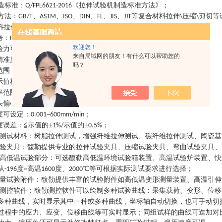
造标准
：
《拉伸试验机制造标准方法》
；
Q/FPL6621-2016
方法
：
、
、
、
、
、
、
等复合材料拉伸
压缩
剪切等
GB/T
ASTM
ISO
DIN
FL
JIS
JJT
\
\
料拉伸压缩强度试验机
主要规格参数
：
号
：
系列
，
系列
；
FL5000
FL7000
欢迎您！
验力可选
：
，
；
0~300KN
0~50KN
来自局域网的朋友！有什么可以帮助您的
精准度等级
：
级
级
；
1
/0.5
吗？
范围
：
；
0.2%-100%FS
示值相对误差
：
≦示值的±
示值的±
；
1%/
0.5%
率范围
：
可选
；
1-1000HZ
头偏心率
：
≤
％
；
10
8%
度可设定
：
；
0.001~600mm/min
度误差
：
≦示值的±
示值的±
；
1%/
0.5%
测试材料
：
树脂拉伸测试，增强纤维拉伸测试、碳纤维拉伸测试、陶瓷基
验夹具
：
馥勒提供专业的拉伸试验夹具、压缩试验夹具、弯曲试验夹具、
高低温试验部分
：
可选馥勒高低温环境试验箱装置、高温试验炉装置、快
从
度
高温
度、
℃等可根据实际测试要求进行选择
；
-196
~
1600
2000
量试验附件
：
馥勒提供丰富的试验附件如高低温变形测量装置、高温引伸
测控软件
：
馥勒测控软件可以绘制多种试验曲线：采集载荷、变形、位移
多种曲线，实时显示其中一种或多种曲线，坐标轴自动切换，也可手动切
过程中的应力、应变、位移曲线等可实时显示；同组试样的曲线可迭加对