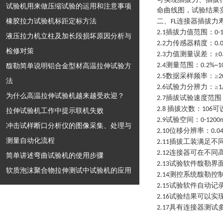
试验机用来做压缩试验的运用和注意事项
命曲线图，试验结果
橡胶拉力试验机标距定标方法
二、
连接器插拔力
FL
插拔力值范围：
2.1
0-
液压拉力机立柱及加长段损坏原因分析与
力传感器精度：
2.2
0.
检修对策
力值测量误差：
±
2.3
0
测量范围：
馥勒简单说明铝合金型材高温拉伸试验方
2.4
0.2%~1
数据采样频率：
≥
2.5
2
法
试验力分辨力：
≥
2.6
1
为什么高温拉伸试验机越来越受欢迎？
插拔试验速度范围
2.7
插拔次数：
可
2.8
106
拉伸试验机工作中提示联机失败
试验空间：
2.9
0-120
冲击试样断口分析仪的图像采集、处理与
位移分辨率：
2.10
0.0
测量自动化流程
插拔工装满足不
2.11
连接器可在不同
2.12
简单讲述弯曲试验机的使用步骤
试验软件馥勒界
2.13
软质泡沫聚合物拉伸测试中试验机的应用
测控系统馥勒控
2.14
试验软件自动记
2.15
试验结果可以实
2.16
具有连接器测试
2.17