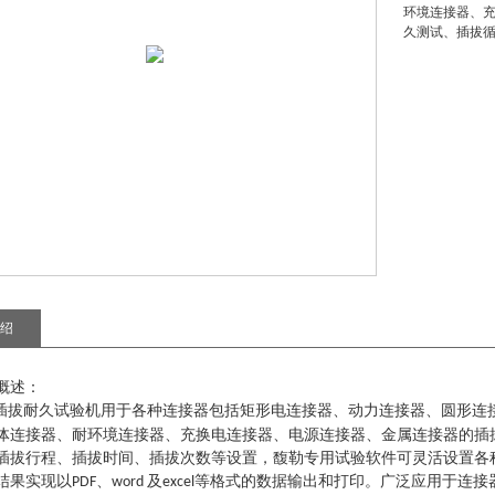
环境连接器、
久测试、插拔
绍
概述：
插拔耐久试验机
用于各种连接器包括矩形电连接器、动力连接器、圆形连
体连接器、耐环境连接器、充换电连接器、电源连接器、金属连接器的插
插拔行程、插拔时间、插拔次数等设置，馥勒专用试验软件可灵活设置各
结果实现以
、
及
等格式的数据输出和打印。广泛应用于连接
PDF
word
excel