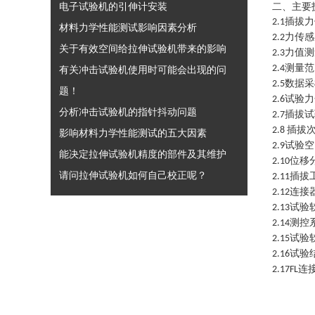
电子试验机的引伸计安装
二、主要
插拔力
2.1
材料力学性能测试影响因素分析
力传感
2.2
关于有效空间给拉伸试验机带来的影响
力值测
2.3
测量范
2.4
有关冲击试验机使用时可能会出现的问
数据采
2.5
题！
试验力
2.6
分析冲击试验机的指针抖动问题
插拔试
2.7
插拔
2.8
影响材料力学性能测试的五大因素
试验空
2.9
能决定拉伸试验机精度的部件及其维护
位移
2.10
请问拉伸试验机如何自己校正呢？
插拔
2.11
连接
2.12
试验
2.13
测控
2.14
试验
2.15
试验
2.16
连
2.17
FL