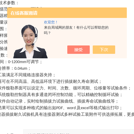
技术参数：
值范围：
可设定；
0-1000N
器精度：
；
0.02%FS
量误差：±
±
；
欢迎您！
0.3%/
0.5%
来自局域网的朋友！有什么可以帮助您的
围：
；
0.2%~100%FS
吗？
样频率：≥
；
2000Hz
分辨力：≥
；
1/500000
验速度范围：
可设定，可调节；
1000mm/min
次数：
可设定；
106
间：
可调节；
0-1200mm
分辨率：
；
0.04um
工装满足不同规格连接器夹持；
器可在不同高温、高低温环境下进行插拔耐久寿命测试；
软件馥勒界面可以设定力、时间、次数、循环周期、位移量等试验条件；
系统馥勒控制器具有多通道闭环控制功能，可以精确控制循环试验；
软件自动记录，实时绘制插拔力试验曲线、插拔寿命试验曲线等；
结果可以实现多种格式的输出如
、
及
等格式输出打印；
PDF
word
excel
接器插拔耐久试验机
具有连接器测试多种试验工装附件可供选择拓展，更