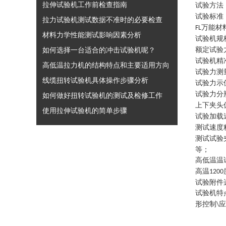
拉伸试验机工作前检查指南
试验方法
试验标准
拉力试验机测试数据不准时的必要检查
万能材
FL
材料力学性能测试影响因素分析
试验机规
如何选择一台适合的冲击试验机呢？
额定试验
试验机精
高低温拉力机的结构特点和主要适用方向
试验力测
线缆扭转试验机具体操作步骤分析
试验力示
试验力分
如何做好扭转试验机的测试及检修工作
上下夹头
使用拉伸试验机的简单步骤
试验加载
测试速度
测试试验
等
；
高低温温
高温
1200
试验附件
试验机特
形控制
应
\