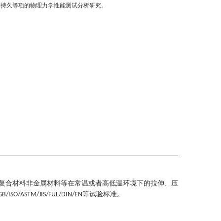
变持久等项的物理力学性能测试分析研究。
复合材料非金属材料等在常温或者高低温环境下的拉伸、压
等试验标准。
GB/ISO/ASTM/JIS/FUL/DIN/EN