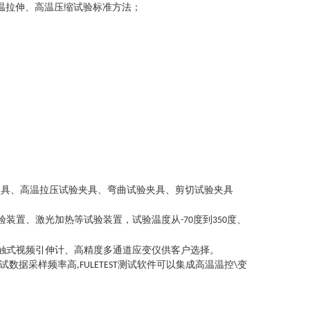
温拉伸、高温压缩试验标准方法
；
夹具、高温拉压试验夹具、弯曲试验夹具、剪切试验夹具
验装置、激光加热等试验装置，试验温度从
度到
度、
-70
350
触式视频引伸计、高精度多通道应变仪供客户选择。
试数据采样频率高
测试软件可以集成高温温控
变
,FULETEST
\