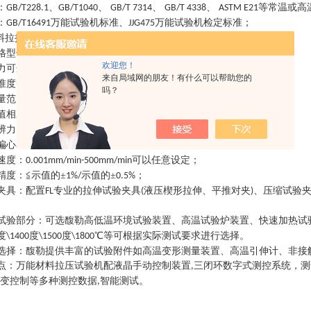
：
、
、
、
、
等常温或高
GB/T228.1
GB/T1040
GB/T 7314
GB/T 4338
ASTM E21
：
万能试验机标准、
万能试验机检定标准
；
GB/T16491
JJG475
料拉拉压试验机
主要技术规格参数
：
格型号
：
系列
，
系列
，
系列
；
FL4000
FL5000
FL5605
欢迎您！
力可选
：
，
，
；
0~30KN
0~300KN
0-600KN
来自局域网的朋友！有什么可以帮助您的
准度等级
：
级
级
；
1
/0.5
吗？
量范围
：
；
0.2%-100%FS
值相对误差
：
≦示值的±
示值的±
；
1%/
0.5%
辨力
：
试验力的
；
1/500000FS
偏心率
：
≤
％
；
10
8%
速度
：
可以任意设定
；
0.001mm/min-500mm/min
精度
：
≦示值的±
示值的±
；
1%/
0.5%
夹具
：
配置
专业的拉伸试验夹具
液压楔形拉伸、平推对夹
、压缩试验
FL
(
)
试验部分
：
可选馥勒高低温环境试验装置、高温试验炉装置、快速加热试
度
度
度
℃等可根据实际测试要求进行选择。
\1400
\1500
\1800
选择
：
馥勒提供丰富的试验附件如高温变形测量装置、高温引伸计、非接
点
：
万能材料拉压试验机配液晶手动控制装置
三闭环数字式测控系统，测
,
变控制等多种测控数据
智能测试
。
,