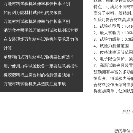
数据，绘制多种曲线
万能材料试验机延伸率和伸长率区别
特点，可满足不同材
如何测万能材料试验机的灵敏度
高分子材料、胶粘剂
系列
复合材料高温
FL
万能材料试验机延伸率与伸长率区别
、试验机型号：
1
FL41
消防救生照明线万能材料试验机测试方案
、最大试验力：
2
10K
在安装现场万能材料试验机的要求及力值
、试验力级别：
3
0.3
、试验力测量范围：
4
计算
、位移速率调节范围
5
单臂和门式万能材料试验机要如何选？
、电子限位保护、紧
6
、高温试验夹具装置
用户使用力学试验设备一定要注意易损件
7
馥勒拥有丰富的多功
橡胶塑料行业需要用的检测设备须知！
恒应变、恒试验力等
万能材料试验机夹具选购注意事项
合材料拉伸压缩弯曲
得更加简单，让测试
产品
您的单位