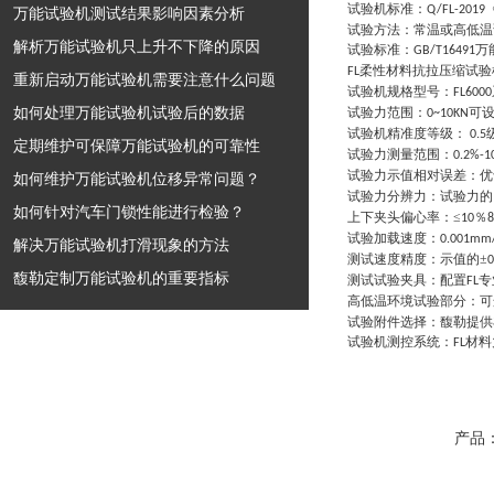
试验机标准
：
Q/FL-2019
万能试验机测试结果影响因素分析
试验方法
：
常温或高低温
解析万能试验机只上升不下降的原因
试验标准
：
万
GB/T16491
柔性材料抗拉压缩试验
FL
重新启动万能试验机需要注意什么问题
试验机规格型号
：
FL6000
如何处理万能试验机试验后的数据
试验力范围
：
可
0~10KN
试验机精准度等级
：
0.5
定期维护可保障万能试验机的可靠性
试验力测量范围
：
0.2%-1
试验力示值相对误差
：
优
如何维护万能试验机位移异常问题？
试验力分辨力
：
试验力的
如何针对汽车门锁性能进行检验？
上下夹头偏心率
：
≤
％
10
试验加载速度
：
0.001mm
解决万能试验机打滑现象的方法
测试速度精度
：
示值的±
0
馥勒定制万能试验机的重要指标
测试试验夹具
：
配置
专
FL
高低温环境试验部分
：
可
试验附件选择
：
馥勒提供
试验机测控系统
：
材料
FL
产品