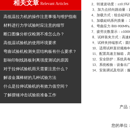
相关文章
Relevant Articles
、转速波动度：
2
≤±0.5%F
、加力点径向跳动量：
3
、加载方式：组合砝码
4
高低温拉力机的操作注意事项与维护指南
、加载砝码系列质量：
5
材料进行力学试验时应注意的细节
、弯曲应力
6
800-900MPa
、疲劳次数显示：
7
≥1000
断口图像分析仪检测不准怎么办？
、试样装夹方式：高速
8
高低温试验机的使用环境要求
、试样夹持端形式：圆
9
、适用试样直径规格
10
Φ
弯曲试验机检测夹层结构板有什么要求？
、配置高速主轴箱，
11
、安全防护：系统具
影响印制线路板剥离强度测试的原因
12
、系统检验：设备出
13
对于拉伸试验机雨天需要注意什么？
、安装调试及培训：
14
解读金属棒材的几种试验方法
什么是拉伸试验机的有效力值空间？
了解摆锤冲击试验前准备工作
产品
您的单位