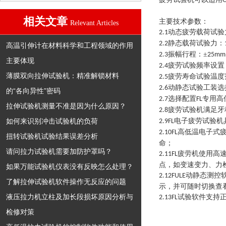
相关文章
主要技术参数：
Relevant Articles
动态疲劳载荷试验
2.1
静态载荷试验力：
2.2
高温引伸计在材料科学和工程领域的作用
振幅行程：
±
2.3
25mm
主要体现
疲劳试验频率设置
2.4
薄膜双向拉伸试验机：精准解锁材料
疲劳寿命试验温度
2.5
动静态试验工装选
2.6
的“各向异性”密码
选择配置
专用高
2.7
FL
拉伸试验机测量不准是因为什么原因？
疲劳试验机满足牙
2.8
如何来识别冲击试验机的负荷
电子疲劳试验机
2.9FL
高低温电子式
2.10FL
扭转试验机试验结果误差分析
命；
请问拉力试验机需要加防护罩吗？
疲劳机使用高
2.11FL
点，如变速变力、力
如果万能试验机仪表没有反映怎么处理？
动静态测控
2.12FULE
了解拉伸试验机软件操作无反应的问题
示，并可随时切换查
液压拉力机立柱及加长段损坏原因分析与
试验软件支持
2.13FL
检修对策