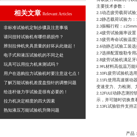
主要技术参数：
相关文章
动态疲劳载荷试验
2.1
Relevant Articles
静态载荷试验力：
2.2
振幅行程：
±
2.3
25mm
非标准试验机定制步骤及注意事项
疲劳试验频率设置
2.4
请问扭转试验机有哪些易损件？
疲劳寿命试验温度
2.5
辨别拉伸机夹具质量的好坏从此做起！
动静态试验工装选
2.6
选择配置馥勒专用
2.7
电子式和液压试验机的不同之处
疲劳试验机满足牙
2.8
玩具可以用拉力机来测试吗？
材料高低温万能
2.9FL
用户在选购拉力试验机时要注意这七点！
疲劳试验机选
2.10FL
使用高速
驱动
2.11FL
了解万能试验机差度盘指针的调整问题
变速变力、力检测、
给连杆做力学试验是很有必要的！
动静态测控
2.12FULE
示，并可随时切换查
拉力机决定精度的四大因素
试验软件支持
2.13FL
熟知液压万能试验机升降问题
产品