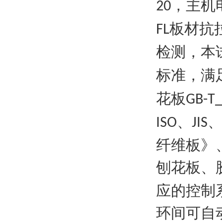
，主机
20
板材抗
FL
检测，本
标准，满
花板
GB-T_
、
ISO
JIS
纤维板》
刨花板、
应的控制
环间可自