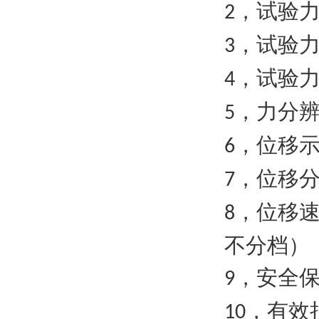
，试验
2
，试验
3
，试验力
4
，力分辨
5
，位移示
6
，位移
7
，位移
8
不分档）
，安全
9
，有效
10