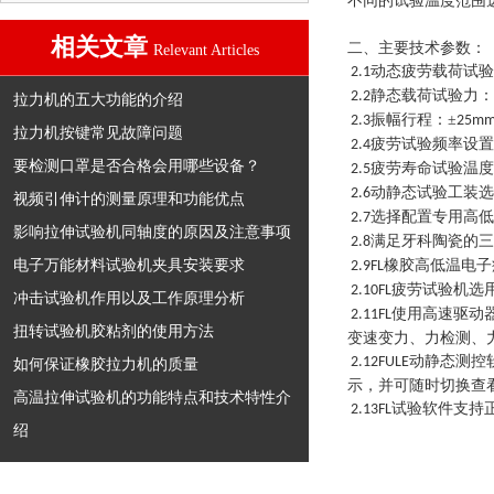
不同的试验温度范围
相关文章
二、主要技术参数：
Relevant Articles
动态疲劳载荷试验
2.1
静态载荷试验力：
2.2
拉力机的五大功能的介绍
振幅行程：±
2.3
25m
拉力机按键常见故障问题
疲劳试验频率设置
2.4
要检测口罩是否合格会用哪些设备？
疲劳寿命试验温度
2.5
动静态试验工装选
2.6
视频引伸计的测量原理和功能优点
选择配置专用高低
2.7
影响拉伸试验机同轴度的原因及注意事项
满足牙科陶瓷的三
2.8
电子万能材料试验机夹具安装要求
橡胶高低温电子
2.9FL
疲劳试验机选
2.10FL
冲击试验机作用以及工作原理分析
使用高速驱动
2.11FL
扭转试验机胶粘剂的使用方法
变速变力、力检测、
动静态测控
2.12FULE
如何保证橡胶拉力机的质量
示，并可随时切换查
高温拉伸试验机的功能特点和技术特性介
试验软件支持
2.13FL
绍