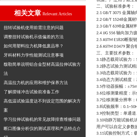
二、试验标准参考：
相关文章
金属轴
2.1 GB/T 3075
Relevant Articles
金属材
2.2 GB/T 15248
金属材
2.3 GB/T 6398
扭转试验机使用前需注意的问题
轴向加力
2.4 JJG 556
调整扭转试验机示值偏差的方法
断裂
2.5 ASTM E1820
如何用塑料拉力机降低废品率？
聚合
2.6 ASTM D3479
三、主要技术参数：
牙科材料力学性能测试注意事项
静态载荷试验力：
3.1
馥勒简单说明铝合金型材高温拉伸试验方
静态试验力测试精
3.2
动态载荷试验力：
法
3.3
动态力测试精度：
3.4
高温拉力机的应用和维护保养方法
作动器振幅：±
3.5
75
了解摆锤冲击试验前准备工作
位移测量精度：示
3.6
位移测量分辨率：
3.7
高低温试验温度达不到设定范围的解决方
试验频率：
3.8
0.1~50
案
控制类型：单通道
3.9
学习拉伸试验机的常见故障排查维修问题
动静万能试验机
3.10
用户可以自定义参数
断口图像分析仪的测试原理和产品特点介
试验控制方式：
3.11