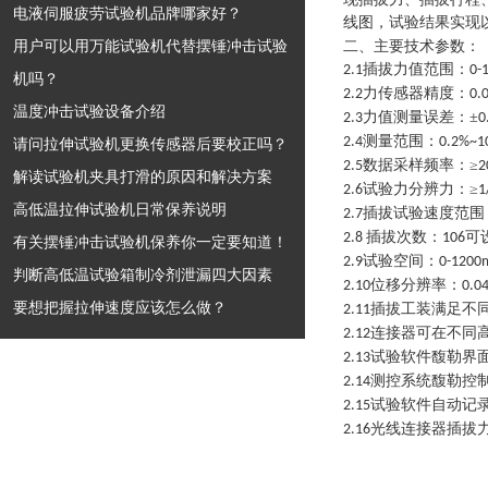
电液伺服疲劳试验机品牌哪家好？
线图，试验结果实现
用户可以用万能试验机代替摆锤冲击试验
二、主要技术参数：
插拔力值范围：
2
.1
0-
机吗？
力传感器精度：
2
.2
0
.
温度冲击试验设备介绍
力值测量误差：
±
2
.3
0
测量范围：
2
.4
0
.2
%~
1
请问拉伸试验机更换传感器后要校正吗？
数据采样频率：
≥
2
.5
2
解读试验机夹具打滑的原因和解决方案
试验力分辨力：
≥
2
.6
1
高低温拉伸试验机日常保养说明
插拔试验速度范围
2
.7
插拔次数：
可
2
.8
106
有关摆锤冲击试验机保养你一定要知道！
试验空间：
2
.9
0-
1200
判断高低温试验箱制冷剂泄漏四大因素
位移分辨率：
2
.10
0
.0
要想把握拉伸速度应该怎么做？
插拔工装满足不
2.11
连接器可在不同
2
.12
试验软件馥勒界
2.13
测控系统馥勒控
2
.14
试验软件自动记
2
.15
光线连接器插拔
2
.16