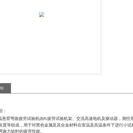
绍
绍
：
温悬臂弯曲疲劳试验机
由
疲劳试验机架、交流高速电机及驱动器，测控
FL
装置等组成，用于对黑色金属及其合金材料在室温及高温条件下进行小试
弯曲力矩时的疲劳性能。