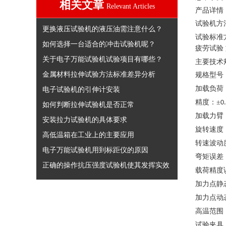
相关文章
Relevant Articles
产品详情
试验机方
更换液压试验机的液压油需注意什么？
试验标准
如何选择一台适合的冲击试验机呢？
疲劳试验
关于电子万能试验机试验项目有哪些？
主要技术
金属材料拉伸试验方法标准差异分析
规格型号
加载负荷
电子试验机的引伸计安装
精度
：
±
0
如何判断拉伸试验机是否正常
加载力臂
安装拉力试验机的具体要求
旋转速度
高低温箱在工业上的主要应用
转速波动
电子万能试验机用到标距仪的原因
弯矩误差
正确的操作抗压强度试验机使其发挥实效
载荷精度
加力点静
加力点动
高温范围
试验夹具