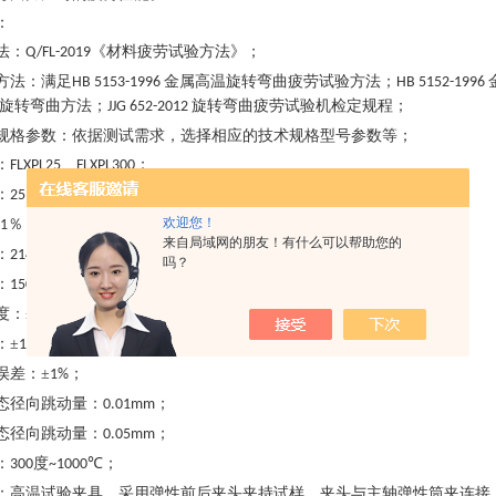
：
法
：
《材料疲劳试验方法》
；
Q/FL-2019
方法
：
满足
金属高温旋转弯曲疲劳试验方法
；
HB 5153-1996
HB 5152-1996
 旋转弯曲方法
；
旋转弯曲疲劳试验机检定规程
；
JJG 652-2012
规格参数
：
依据测试需求，选择相应的技术规格型号参数等
；
：
、
；
FLXPL25
FLXPL300
：
、
；
25N
300N
欢迎您！
％
；
.1
来自局域网的朋友！有什么可以帮助您的
：
；
214mm
吗？
：
～
，无级调速
；
1500r/min
10000r/min
度
：
±
；
0.5%FS
：
±
；
1%
误差
：
±
；
1%
态径向跳动量
：
；
0.01mm
态径向跳动量
：
；
0.05mm
：
度
℃
；
300
~1000
：
高温试验夹具，采用弹性前后夹头夹持试样，夹头与主轴弹性筒夹连接