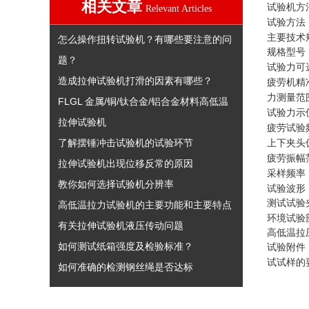
相关文章
试验机方
Relevant Articles
试验方法
主要技术
怎么操作扭转试验机？有哪些要注意的问
规格型号
题？
试验力可
造成拉伸试验机打滑的因素有哪些？
疲劳机精
力测量范
FLGL 金属/铜/钛合金/铝合金材料高低温
试验力示
拉伸试验机
疲劳试验
了解摆锤冲击试验机的试验环节
上下夹头
疲劳振幅
拉伸试验机出现位移反常的原因
采样频率
教你如何选择试验机分辨率
试验波形
测试试验
高低温拉力试验机的主要功能和主要特点
环境试验
有关拉伸试验机液压传动问题
高低温拉
如何测试纸箱强度及检验标准？
试验附件
试试样的
如何准确的检测钢丝绳是否达标