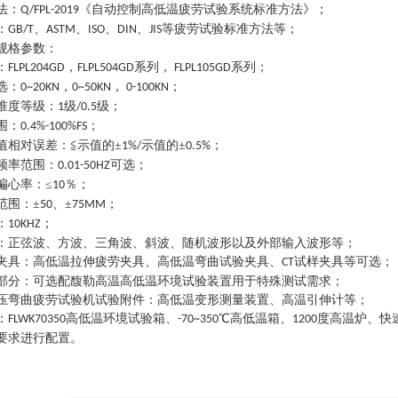
法
：
《自动控制高低温疲劳试验系统标准方法》
；
Q/FPL-2019
：
、
、
、
、
等疲劳试验标准方法等
；
GB/T
ASTM
ISO
DIN
JIS
规格参数
：
：
，
系列
，
系列
；
FLPL204GD
FLPL504GD
FLPL105GD
选
：
，
，
；
0~20KN
0~50KN
0-100KN
准度等级
：
级
级
；
1
/0.5
围
：
；
0.4%-100%FS
值相对误差
：
≦示值的±
示值的±
；
1%/
0.5%
频率范围
：
可选
；
0.01-50HZ
偏心率
：
≤
％
；
10
范围
：
±
、±
；
50
75MM
：
；
10KHZ
：
正弦波、方波、三角波、斜波、随机波形以及外部输入波形等
；
夹具
：
高低温拉伸疲劳夹具、高低温弯曲试验夹具、
试样夹具等可选
；
CT
部分
：
可选配馥勒高温高低温环境试验装置用于特殊测试需求
；
压弯曲疲劳试验机
试验附件
：
高低温变形测量装置、高温引伸计等
；
：
高低温环境试验箱、
℃高低温箱、
度高温炉、快
FLWK70350
-70~350
1200
要求进行配置。