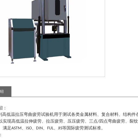
绍
绍
：
列
高低温拉压弯曲疲劳试验机
用于测试各类金属材料、复合材料、结构件
以实现高低温拉伸疲劳、拉压疲劳、压压疲劳、三点
四点弯曲疲劳、裂纹
/
。满足
、
、
、
、
等国际疲劳测试标准。
ASTM
ISO
DIN
FUL
JIS
：