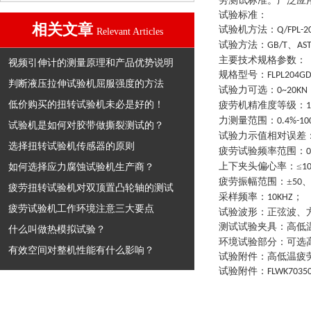
劳测试标准。广泛应
试验标准：
相关文章
试验机方法
：
Q/FPL-2
Relevant Articles
试验方法
：
、
GB/T
AS
主要技术规格参数
：
视频引伸计的测量原理和产品优势说明
规格型号
：
FLPL204G
判断液压拉伸试验机屈服强度的方法
试验力可选
：
0~20KN
低价购买的扭转试验机未必是好的！
疲劳机精准度等级
：
1
力测量范围
：
0.4%-10
试验机是如何对胶带做撕裂测试的？
试验力示值相对误差
选择扭转试验机传感器的原则
疲劳试验频率范围
：
0
如何选择应力腐蚀试验机生产商？
上下夹头偏心率
：
≤
1
疲劳振幅范围
：
±
、
50
疲劳扭转试验机对双顶置凸轮轴的测试
采样频率
：
；
10KHZ
疲劳试验机工作环境注意三大要点
试验波形
：
正弦波、
测试试验夹具
：
高低
什么叫做热模拟试验？
环境试验部分
：
可选
有效空间对整机性能有什么影响？
试验附件
：
高低温疲
试验附件
：
FLWK7035