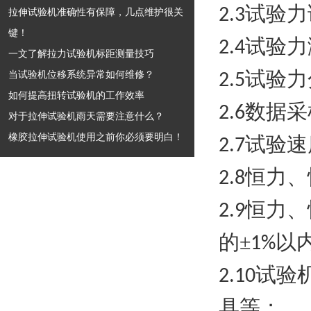
试验力
2.3
拉伸试验机准确性有保障，几点维护很关
键！
试验力
2.4
一文了解拉力试验机标距测量技巧
试验力
当试验机位移系统异常如何维修？
2.5
如何提高扭转试验机的工作效率
数据采
2.6
对于拉伸试验机雨天需要注意什么？
橡胶拉伸试验机使用之前你必须要明白！
试验速
2.7
恒力、
2.8
恒力、
2.9
的±
以
1%
试验
2.10
具等；