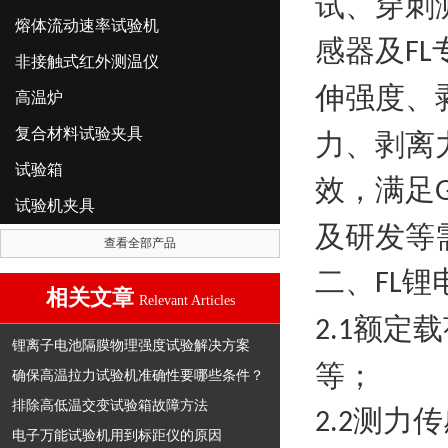
试、穿刺
熔体流动速率试验机
感器及
FL
非接触式红外测温仪
伸强度、
高温炉
复合材料试验夹具
力、剥离
试验箱
效，满足
试验机夹具
及研发等
查看全部产品
二、
锂
FL
相关文章
Relevant Articles
额定载
2.1
锂离子电池隔膜物理强度试验解决方案
等；
确保高温拉力试验机准确性要哪些条件？
排除高低温交变试验箱故障方法
测力传
2.2
电子万能试验机用到标距仪的原因