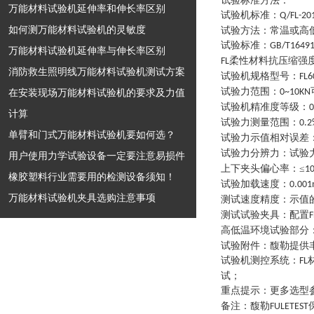
试验标准方法：
万能材料试验机延伸率和伸长率区别
试验机标准
：
Q/FL-20
如何测万能材料试验机的灵敏度
试验方法
：
常温或高
试验标准
：
GB/T1649
万能材料试验机延伸率与伸长率区别
柔性材料抗压缩强
FL
消防救生照明线万能材料试验机测试方案
试验机规格型号
：
FL6
试验力范围
：
在安装现场万能材料试验机的要求及力值
0~10KN
试验机精准度等级
：
0
计算
试验力测量范围
：
0.2
单臂和门式万能材料试验机要如何选？
试验力示值相对误差
试验力分辨力
：
试验
用户使用力学试验设备一定要注意易损件
上下夹头偏心率
：
≤
1
橡胶塑料行业需要用的检测设备须知！
试验加载速度
：
0.00
万能材料试验机夹具选购注意事项
测试速度精度
：
示值
测试试验夹具
：
配置
F
高低温环境试验部分
试验附件
：
馥勒提供
试验机测控系统
：
FL
试
；
重点提示
：
更多选型
备注：馥勒
FULETEST