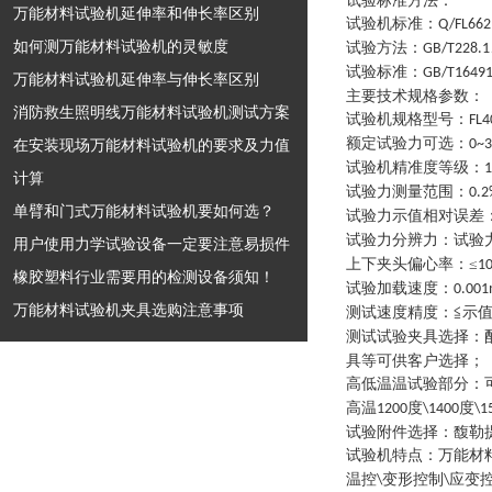
试验标准方法：
万能材料试验机延伸率和伸长率区别
试验机标准
：
Q/FL662
如何测万能材料试验机的灵敏度
试验方法
：
GB/T228.1
试验标准
：
GB/T1649
万能材料试验机延伸率与伸长率区别
主要技术规格参数
：
消防救生照明线万能材料试验机测试方案
试验机规格型号
：
FL4
额定试验力可选
：
在安装现场万能材料试验机的要求及力值
0~
试验机精准度等级
：
1
计算
试验力测量范围
：
0.2
单臂和门式万能材料试验机要如何选？
试验力示值相对误差
试验力分辨力
：
试验
用户使用力学试验设备一定要注意易损件
上下夹头偏心率
：
≤
1
橡胶塑料行业需要用的检测设备须知！
试验加载速度
：
0.00
万能材料试验机夹具选购注意事项
测试速度精度
：
≦示值
测试试验夹具选择
：
具等可供客户选择
；
高低温温试验部分
：
高温
度
度
1200
\1400
\1
试验附件选择
：
馥勒
试验机特点
：
万能材
温控
变形控制
应变
\
\