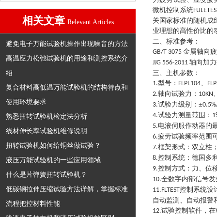
微机控制系统
FULETES
相关文章
关国家标准的随机成
Relevant Articles
业理想的高性价比的
二、标准参考：
避免电子万能试验机操作出现噪音的方法
金属轴向疲
GB/T 3075
高温应力松弛试验机的用途和测控系统介
轴向加力
JJG 556-2011
绍
三、主机参数：
型号：
、
1
.
FLPL104
FLP
复合材料高低温万能试验机的结构特点和
轴向试验力：
2
.
10KN
使用环境要求
试验力级别：
±
3.
0.5%
试验力测量范围：
4
.
1
熟悉扭转试验机检定法分析
电液伺服作动器的
5
.
线材伸长率试验机维修说明
疲劳试验频率范围
6
.
扭转试验机如何给铜丝做试验？
框架形式：双立柱
7
.
控制系统：德国多
8
.
液压万能试验机的一些应用领域
控制方式：力、位
9
.
什么是片弹簧扭转试验机？
全数字内部信号发
10
.
低碳钢拉伸压缩试验方法详解，掌握标准
控制系统设
11
.
FLTEST
自动监测、自动报警
流程把控材料性能
试验控制软件，在
12
.