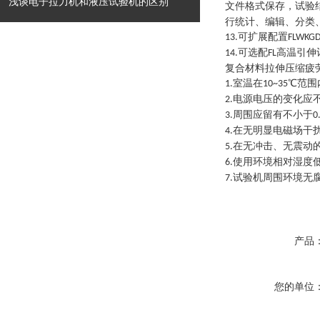
浅谈电子拉力机和液压试验机的区别
文件格式保存，试验
行统计、编辑、分类
可扩展配置
13
.
FLWKG
可选配
高温引伸
14
.
FL
复合材料拉伸压缩疲
室温在
℃范围
1
.
10~35
电源电压的变化应
2
.
周围应留有不小于
3
.
0
在无明显电磁场干
4
.
在无冲击、无震动
5
.
使用环境相对湿度
6
.
试验机周围环境无
7
.
产品
您的单位