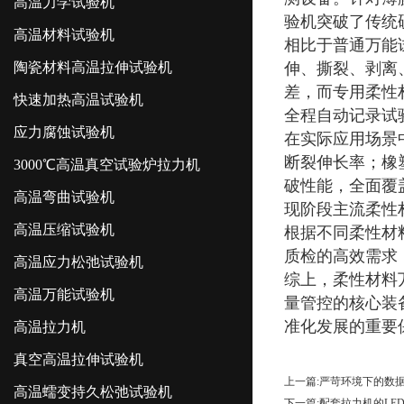
高温力学试验机
验机突破了传统
高温材料试验机
相比于普通万能
陶瓷材料高温拉伸试验机
伸、撕裂、剥离
差，而专用柔性
快速加热高温试验机
全程自动记录试
应力腐蚀试验机
在实际应用场景
断裂伸长率；橡
3000℃高温真空试验炉拉力机
破性能，全面覆
高温弯曲试验机
现阶段主流柔性
高温压缩试验机
根据不同柔性材
质检的高效需求
高温应力松弛试验机
综上，柔性材料
高温万能试验机
量管控的核心装
准化发展的重要
高温拉力机
真空高温拉伸试验机
上一篇:
严苛环境下的数
高温蠕变持久松弛试验机
下一篇:
配套拉力机的LE